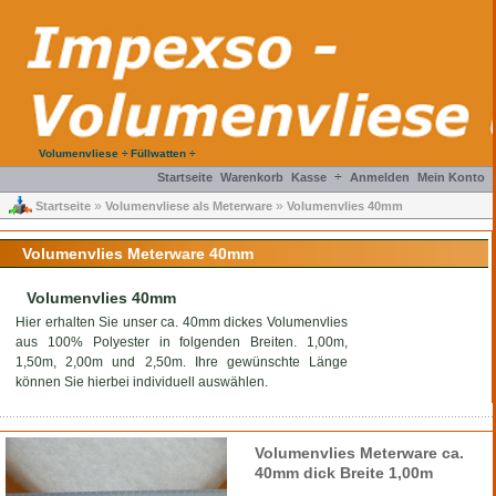
Volumenvliese ÷ Füllwatten ÷
÷
Startseite
Warenkorb
Kasse
Anmelden
Mein Konto
»
»
Startseite
Volumenvliese als Meterware
Volumenvlies 40mm
Volumenvlies Meterware 40mm
Volumenvlies 40mm
Hier erhalten Sie unser ca. 40mm dickes Volumenvlies
aus 100% Polyester in folgenden Breiten. 1,00m,
1,50m, 2,00m und 2,50m. Ihre gewünschte Länge
können Sie hierbei individuell auswählen.
Volumenvlies Meterware ca.
40mm dick Breite 1,00m