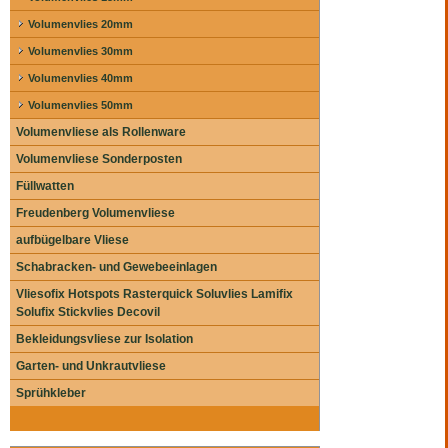
Volumenvlies 20mm
Volumenvlies 30mm
Volumenvlies 40mm
Volumenvlies 50mm
Volumenvliese als Rollenware
Volumenvliese Sonderposten
Füllwatten
Freudenberg Volumenvliese
aufbügelbare Vliese
Schabracken- und Gewebeeinlagen
Vliesofix Hotspots Rasterquick Soluvlies Lamifix
Solufix Stickvlies Decovil
Bekleidungsvliese zur Isolation
Garten- und Unkrautvliese
Sprühkleber