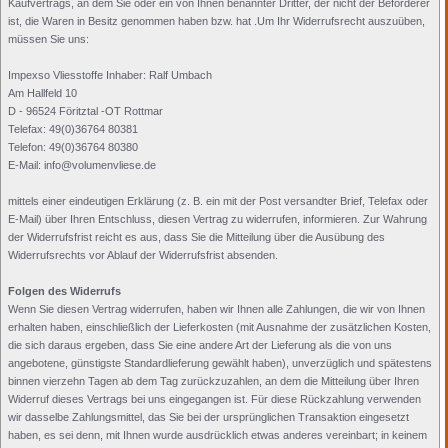
Kaufvertrags, an dem Sie oder ein von Ihnen benannter Dritter, der nicht der Beförderer
ist, die Waren in Besitz genommen haben bzw. hat .Um Ihr Widerrufsrecht auszuüben,
müssen Sie uns:
Impexso Vliesstoffe Inhaber: Ralf Umbach
Am Hallfeld 10
D - 96524 Föritztal -OT Rottmar
Telefax: 49(0)36764 80381
Telefon: 49(0)36764 80380
E-Mail: info@volumenvliese.de
mittels einer eindeutigen Erklärung (z. B. ein mit der Post versandter Brief, Telefax oder
E-Mail) über Ihren Entschluss, diesen Vertrag zu widerrufen, informieren. Zur Wahrung
der Widerrufsfrist reicht es aus, dass Sie die Mitteilung über die Ausübung des
Widerrufsrechts vor Ablauf der Widerrufsfrist absenden.
Folgen des Widerrufs
Wenn Sie diesen Vertrag widerrufen, haben wir Ihnen alle Zahlungen, die wir von Ihnen
erhalten haben, einschließlich der Lieferkosten (mit Ausnahme der zusätzlichen Kosten,
die sich daraus ergeben, dass Sie eine andere Art der Lieferung als die von uns
angebotene, günstigste Standardlieferung gewählt haben), unverzüglich und spätestens
binnen vierzehn Tagen ab dem Tag zurückzuzahlen, an dem die Mitteilung über Ihren
Widerruf dieses Vertrags bei uns eingegangen ist. Für diese Rückzahlung verwenden
wir dasselbe Zahlungsmittel, das Sie bei der ursprünglichen Transaktion eingesetzt
haben, es sei denn, mit Ihnen wurde ausdrücklich etwas anderes vereinbart; in keinem