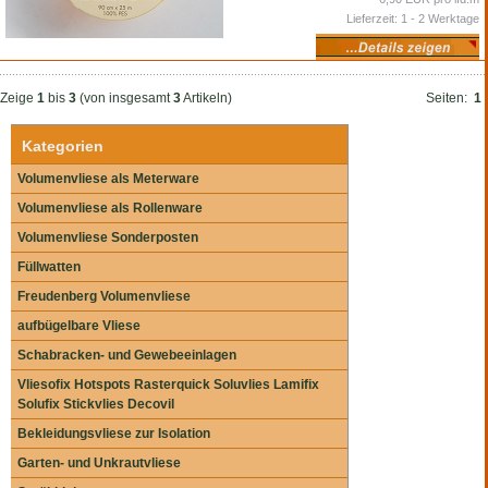
Lieferzeit: 1 - 2 Werktage
Zeige
1
bis
3
(von insgesamt
3
Artikeln)
Seiten:
1
Kategorien
Volumenvliese als Meterware
Volumenvliese als Rollenware
Volumenvliese Sonderposten
Füllwatten
Freudenberg Volumenvliese
aufbügelbare Vliese
Schabracken- und Gewebeeinlagen
Vliesofix Hotspots Rasterquick Soluvlies Lamifix
Solufix Stickvlies Decovil
Bekleidungsvliese zur Isolation
Garten- und Unkrautvliese