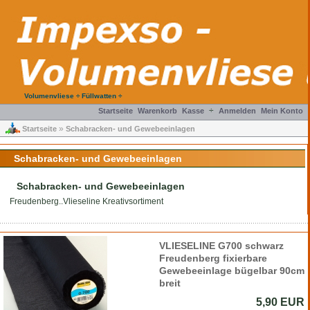
Volumenvliese ÷ Füllwatten ÷
÷
Startseite
Warenkorb
Kasse
Anmelden
Mein Konto
»
Startseite
Schabracken- und Gewebeeinlagen
Schabracken- und Gewebeeinlagen
Schabracken- und Gewebeeinlagen
Freudenberg..Vlieseline Kreativsortiment
VLIESELINE G700 schwarz
Freudenberg fixierbare
Gewebeeinlage bügelbar 90cm
breit
5,90 EUR