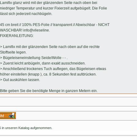
Lamifix glanz wird mit der glänzenden Seite nach oben bei
niedriger Temperatur und kurzer Fixierzeit aufgebügelt. Die Folie
lässt sich jederzeit nachbügeln.
45 cm breit // 100% PES-Folie // transparent // Abwischbar - NICHT
WASCHBAR! info@vlieseline.
FIXIERANLEITUNG:
> Lamifix mit der glänzenden Seite nach oben auf die rechte
Stoffseite legen.
> Bügeleiseneinstellung Seide/Wolle - - .
> Zuerst leicht anbügeln, dann exakt ausschneiden.
> Anschließend trockenes Tuch auflegen, das Bügeleisen etwas
höher einstellen (knapp ), ca. 8 Sekunden fest aufdrücken.
> Gut auskühlen lassen.
Bitte geben Sie die benötigte Menge in ganzen Metern ein.
16 in unseren Katalog aufgenommen.