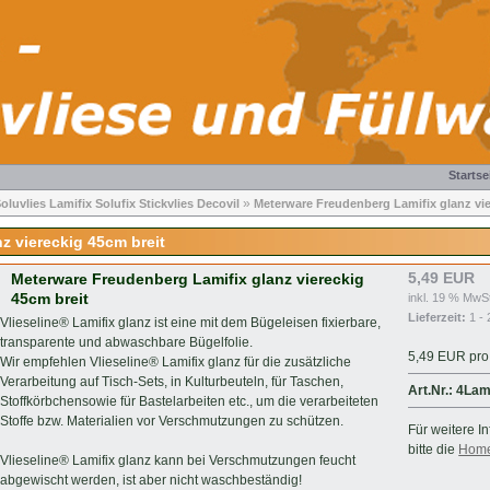
Startse
»
luvlies Lamifix Solufix Stickvlies Decovil
Meterware Freudenberg Lamifix glanz vie
z viereckig 45cm breit
5,49 EUR
Meterware Freudenberg Lamifix glanz viereckig
45cm breit
inkl. 19 % MwSt
Lieferzeit:
1 - 
Vlieseline® Lamifix glanz ist eine mit dem Bügeleisen fixierbare,
transparente und abwaschbare Bügelfolie.
5,49 EUR pro 
Wir empfehlen Vlieseline® Lamifix glanz für die zusätzliche
Verarbeitung auf Tisch-Sets, in Kulturbeuteln, für Taschen,
Art.Nr.: 4Lam
Stoffkörbchensowie für Bastelarbeiten etc., um die verarbeiteten
Stoffe bzw. Materialien vor Verschmutzungen zu schützen.
Für weitere I
bitte die
Hom
Vlieseline® Lamifix glanz kann bei Verschmutzungen feucht
abgewischt werden, ist aber nicht waschbeständig!