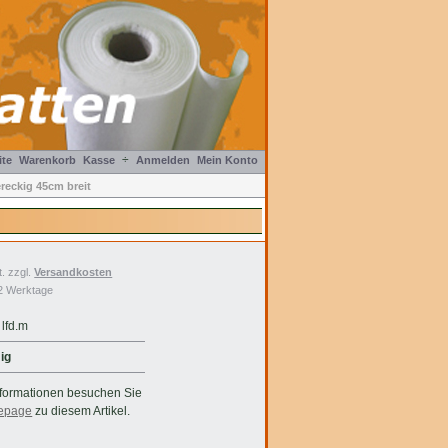
÷
ite
Warenkorb
Kasse
Anmelden
Mein Konto
reckig 45cm breit
. zzgl.
Versandkosten
2 Werktage
lfd.m
ig
nformationen besuchen Sie
epage
zu diesem Artikel.