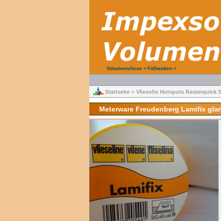
Volumenvliese ÷ Füllwatten ÷
»
Startseite
Vliesofix Hotspots Rasterquick So
Meterware Freudenberg Lamifix glan